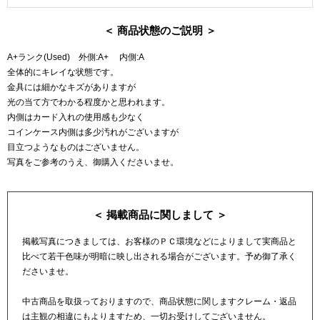
＜ 商品状態のご説明 ＞
A+ランク(Used) 外側:A+ 内側:A
全体的にキレイな状態です。
金具には細かなキズがありますが
光の当て方でわかる程度かと思われます。
内側はカード入れの使用感も少なく
コインケース内側は多少汚れがございますが
目立つようなものはございません。
写真をご参考のうえ、御購入くださいませ。
＜ 掲載商品に関しまして ＞
掲載写真につきましては、お客様のＰＣ環境などによりまして実商品と
比べて若干色味が明暗に映し出される場合がございます。予め御了承く
ださいませ。
中古商品を取扱っておりますので、商品状態に関しますクレーム・返品
は主観の相違にもよりますため、一切お受けしてございません。