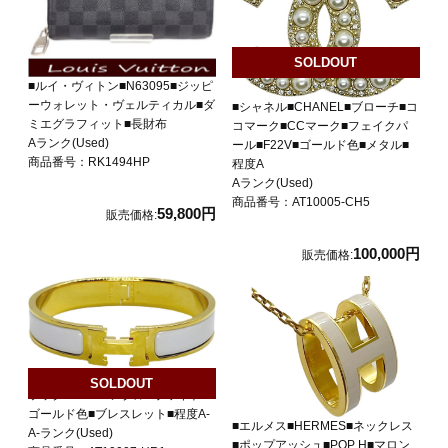
SOLDOUT
■ルイ・ヴィトン■N63095■ジッピ
ーウォレット・ヴェルティカル■ダ
■シャネル■CHANEL■ブローチ■コ
ミエグラフィット■長財布
コマーク■CCマーク■フェイクパ
Aランク(Used)
ール■F22V■ゴールド色■メタル■
商品番号：RK1494HP
程度A
Aランク(Used)
商品番号：AT10005-CH5
59,800円
販売価格:
100,000円
販売価格:
■エルメス■HERMES■クリックク
SOLDOUT
ラックPM■Hバングル■ホワイトx
ゴールド色■ブレスレット■程度A-
■エルメス■HERMES■ネックレス
A-ランク(Used)
■ポップアッシュ■POP H■マロン