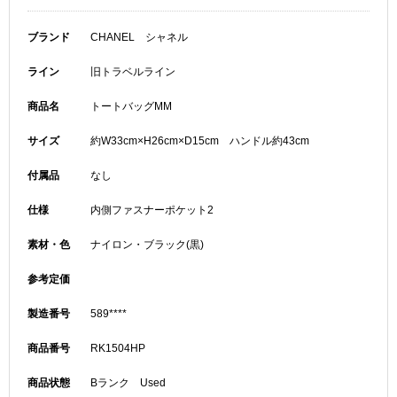
ブランド
CHANEL シャネル
ライン
旧トラベルライン
商品名
トートバッグMM
サイズ
約W33cm×H26cm×D15cm ハンドル約43cm
付属品
なし
仕様
内側ファスナーポケット2
素材・色
ナイロン・ブラック(黒)
参考定価
製造番号
589****
商品番号
RK1504HP
商品状態
Bランク Used