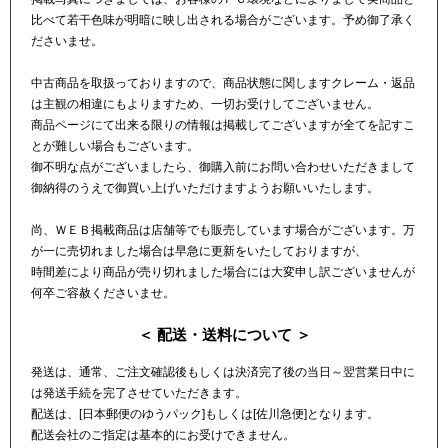
比べて若干色味が明暗に映し出される場合がございます。予め御了承く
ださいませ。
中古商品を取扱っておりますので、商品状態に関しますクレーム・返品
は主観の相違にもよりますため、一切お受けしてございません。
商品ページにて出来る限りの情報は掲載してございますが全てを記すこ
とが難しい場合もございます。
御不明な点がございましたら、御購入前にお問い合わせいただきまして
御納得のうえで御買い上げいただけますようお願いいたします。
尚、ＷＥＢ掲載商品は店舗等でも販売しています場合がございます。万
が一に売切れました場合は早急に更新をいたしておりますが、
時間差により商品が売り切れました場合には大変申し訳ございませんが
何卒ご容赦くださいませ。
＜ 配送・送料について ＞
発送は、通常、ご注文確認後もしくは決済完了後の当日～翌営業日中に
は発送手続を完了させていただきます。
配送は、[日本郵便のゆうパック]もしくは[佐川急便]となります。
配送会社のご指定は基本的にお受けできません。