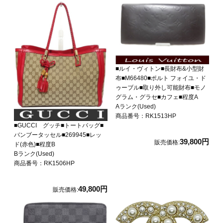
■ルイ・ヴィトン■長財布&小型財
布■M66480■ポルト フォイユ・ド
ゥーブル■取り外し可能財布■モノ
グラム・グラセ■カフェ■程度A
Aランク(Used)
商品番号：RK1513HP
■GUCCI グッチ■トートバッグ■
バンブータッセル■269945■レッ
39,800円
販売価格:
ド(赤色)■程度B
Bランク(Used)
商品番号：RK1506HP
49,800円
販売価格: